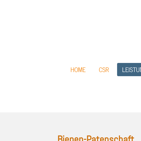
Zum
Hauptinhalt
springen
HOME
CSR
LEIST
Bienen-Patenschaft