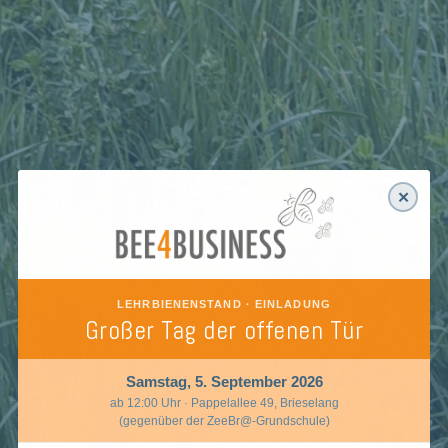
✕
LEHRBIENENSTAND · EINLADUNG
Großer Tag der offenen Tür
Samstag, 5. September 2026
ab 12:00 Uhr · Pappelallee 49, Brieselang
(gegenüber der ZeeBr@-Grundschule)