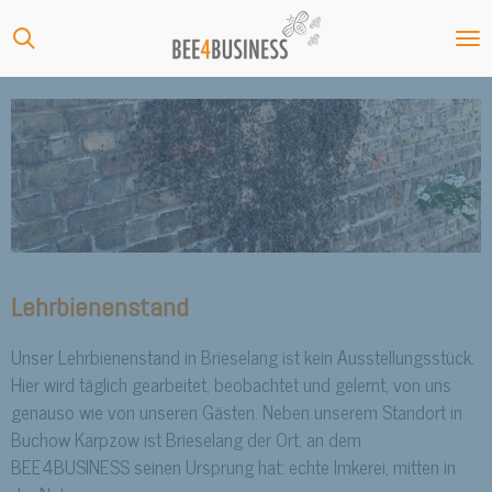
Zum
Hauptinhalt
springen
Lehrbienenstand
Unser Lehrbienenstand in Brieselang ist kein Ausstellungsstück.
Hier wird täglich gearbeitet, beobachtet und gelernt, von uns
genauso wie von unseren Gästen. Neben unserem Standort in
Buchow Karpzow ist Brieselang der Ort, an dem
BEE4BUSINESS seinen Ursprung hat: echte Imkerei, mitten in