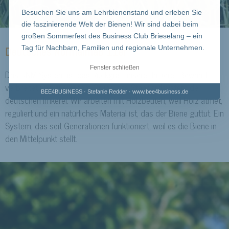
Besuchen Sie uns am Lehrbienenstand und erleben Sie
die faszinierende Welt der Bienen! Wir sind dabei beim
großen Sommerfest des Business Club Brieselang – ein
Tag für Nachbarn, Familien und regionale Unternehmen.
Deutsches Normalmaß 11er
Fenster schließen
Das DNM-System ist das Rückgrat unserer Imkerei. Bewährt,
verbreitet und aus gutem Grund das Standardsystem der
BEE4BUSINESS · Stefanie Redder · www.bee4business.de
deutschen Imkerei. Wir arbeiten mit Holzbeuten, weil Holz atmet,
reguliert und ein natürliches Material ist, das der Biene guttut. Ein
System, das seit Generationen funktioniert, weil es die Biene in
den Mittelpunkt stellt.