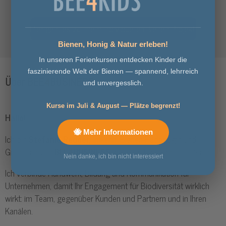
Hier geht es zu Ihrem individuellen Bienen-Projekt!
Bienen, Honig & Natur erleben!
In unseren Ferienkursen entdecken Kinder die
faszinierende Welt der Bienen — spannend, lehrreich
Über BEE
4
BUSINESS
und unvergesslich.
Kurse im Juli & August — Plätze begrenzt!
Hallo!
🐝 Mehr Informationen
Ich bin
Stefanie Redder,
Imkerin, Bienen-Pädagogin und
Gründerin von
BEE
4
BUSINESS
aus dem Havelland bei Berlin.
Nein danke, ich bin nicht interessiert
Ich verbinde Handwerk, Bildung und Kommunikation für
Unternehmen, damit Ihr Engagement für Biodiversität wirklich
wirkt: im Team, gegenüber Kunden und Partnern und in Ihren
Kanälen.