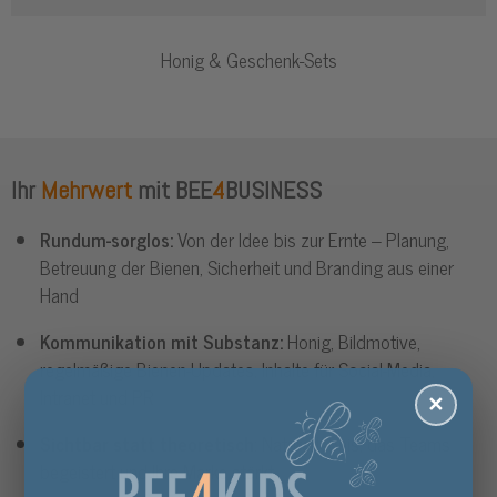
Honig & Geschenk-Sets
Ihr
Mehrwert
mit BEE
4
BUSINESS
Rundum-sorglos:
Von der Idee bis zur Ernte – Planung,
Betreuung der Bienen, Sicherheit und Branding aus einer
Hand
Kommunikation mit Substanz:
Honig, Bildmotive,
regelmäßige Bienen-Updates, Inhalte für Social-Media,
Intranet und PR
✕
Sichtbar statt theoretisch
: Naturerlebnis, das Teams
begeistert und Ihre Marke stärkt