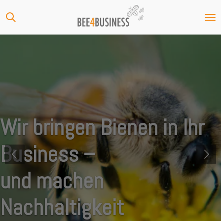
Zum
Hauptinhalt
springen
Wir bringen Bienen in Ihr
Business –
und machen
Nachhaltigkeit