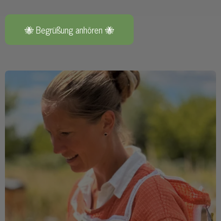
🐝 Begrüßung anhören 🐝